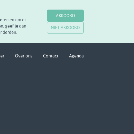
AKKOORD
seren en om er
en, geef je aan
NIET AKKOORD
r derden.
ter
Over ons
Contact
Agenda