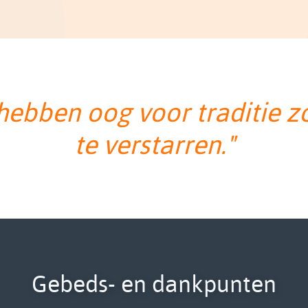
hebben oog voor traditie z
te verstarren."
Gebeds- en dankpunten