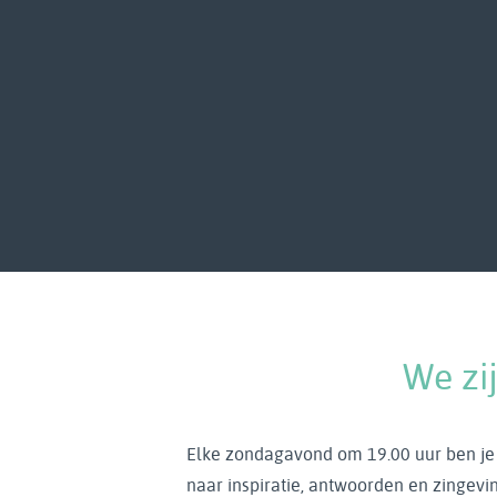
We zi
Elke zondagavond om 19.00 uur ben je
naar inspiratie, antwoorden en zingevi